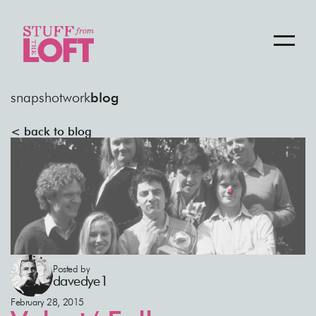
snapshot
work
blog
< back to blog
Posted by
davedye1
February 28, 2015