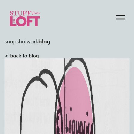
snapshot
work
blog
< back to blog