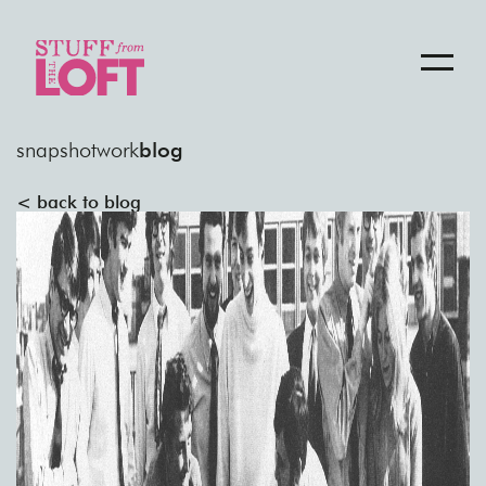
snapshot
work
blog
< back to blog