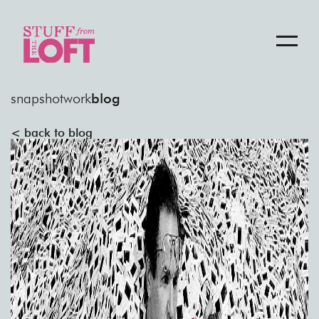
snapshot
work
blog
< back to blog