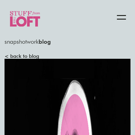
snapshot
work
blog
< back to blog