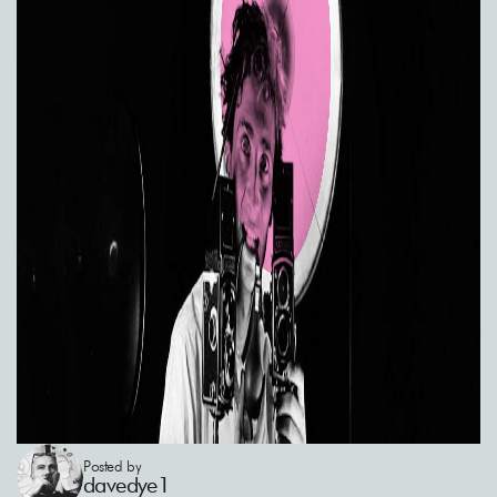
Posted by
davedye1