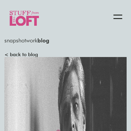
snapshot
work
blog
< back to blog