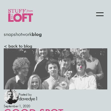
snapshot
work
blog
< back to blog
Posted by
davedye1
September 1, 2020