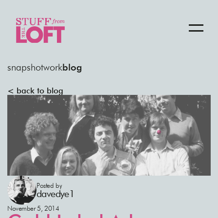
snapshot
work
blog
< back to blog
Posted by
davedye1
November 5, 2014