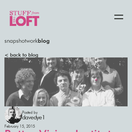
snapshot
work
blog
< back to blog
Posted by
davedye1
February 15, 2015