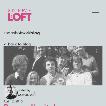
snapshot
work
blog
< back to blog
Posted by
davedye1
April 12, 2015